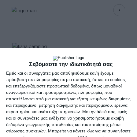
Σεβόμαστε την ιδιωτικότητά σας
Ξαπλώστρα Παραλίας
Εμείς και οι συνεργάτες μας αποθηκεύουμε και/ή έχουμε
Μπλε 188x55x24cm
πρόσβαση σε πληροφορίες σε μια συσκευή, όπως τα cookies,
και επεξεργαζόμαστε προσωπικά δεδομένα, όπως μοναδικοί
αναγνωριστικοί και προσαρμοσμένες πληροφορίες που
αποστέλλονται από μια συσκευή για εξατομικευμένες διαφημίσεις
ΕΝΟΙΚΙΑΣΗ ΗΜΕΡΑ 2€, ΕΒΔΟΜΑΔΑ 10€
και περιεχόμενο, μέτρηση διαφήμισης και περιεχομένου, έρευνα
Ξαπλώστρα παραλίας με κλίση της πλάτης
ακροατηρίου και ανάπτυξη υπηρεσιών.
Με την άδειά σας, εμείς
και οι συνεργάτες μας ενδέχεται να χρησιμοποιήσουμε ακριβή
ρυθμίζεται σε 3 επίπεδα
δεδομένα γεωγραφικής τοποθεσίας και ταυτοποίησης μέσω
Μέγιστο βάρος 110kg
σάρωσης συσκευών. Μπορείτε να κάνετε κλικ για να συναινέσετε
Μήκος x Πλάτος x Ύψος 188x55x24cm