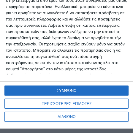
στην επεξεργασία από εμάς και τους 1019 συνεργάτες μας όπως
περιγράφεται παραπάνω. Εναλλακτικά, μπορείτε να κάνετε κλικ
για να αρνηθείτε να συναινέσετε ή να αποκτήσετε πρόσβαση σε
πιο λεπτομερείς πληροφορίες και να αλλάξετε τις προτιμήσεις
σας πριν συναινέσετε.
Λάβετε υπόψη ότι κάποια επεξεργασία
των προσωπικών σας δεδομένων ενδέχεται να μην απαιτεί τη
συγκατάθεσή σας, αλλά έχετε το δικαίωμα να αρνηθείτε αυτήν
την επεξεργασία. Οι προτιμήσεις σαςθα ισχύουν μόνο για αυτόν
τον ιστότοπο. Μπορείτε να αλλάξετε τις προτιμήσεις σας ή να
ανακαλέσετε τη συγκατάθεσή σας ανά πάσα στιγμή
επιστρέφοντας σε αυτόν τον ιστότοπο και κάνοντας κλικ στο
Η μαγεία της Ικαρίας σε πρώτο πλάνο. Διακοπές και
κουμπί "Απορρήτου" στο κάτω μέρος της ιστοσελίδας.
ξεγνοιασιά κάτω από τα αστέρια.
Λάβετε επίσης υπόψη ότι αυτός ο ιστότοπος/η εφαρμογή
χρησιμοποιεί μία ή περισσότερες υπηρεσίες της Google και
ενδέχεται να συλλέγει και να αποθηκεύει πληροφορίες που
Αρχική
ΣΥΜΦΩΝΩ
περιλαμβάνουν, ενδεικτικά, τη συμπεριφορά επίσκεψης ή
Ποιοι είμαστε
χρήσης σας. Μπορείτε να κάνετε κλικ για να δώσετε ή να
ΠΕΡΙΣΣΟΤΕΡΕΣ ΕΠΙΛΟΓΕΣ
αρνηθείτε τη συγκατάθεσή σας στην Google και τις σημάνσεις
Είδη Camping
τρίτων μερών της για τη χρήση των δεδομένων σας για τους
Νέα
ΔΙΑΦΩΝΩ
σκοπούς που καθορίζονται παρακάτω στην ενότητα
συγκατάθεσης της Google.
Επικοινωνία