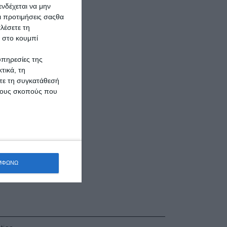
νδέχεται να μην
Οι προτιμήσεις σαςθα
λέσετε τη
κ στο κουμπί
υπηρεσίες της
τικά, τη
ίτε τη συγκατάθεσή
 τους σκοπούς που
 αστέρια.
ΜΦΩΝΩ