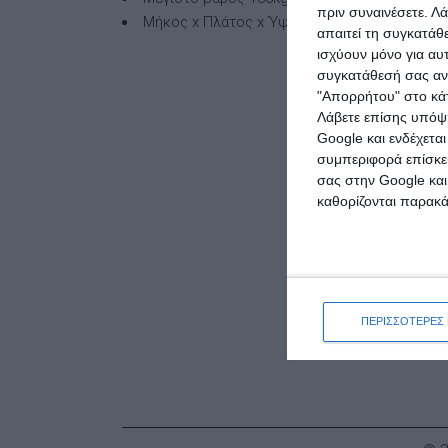
πριν συναινέσετε.
Λά
Μήκος x Πλάτος x Ύψος 0.99×0.25×1.91m
απαιτεί τη συγκατάθ
ισχύουν μόνο για αυ
συγκατάθεσή σας ανά
"Απορρήτου" στο κάτ
Λάβετε επίσης υπόψη
Google και ενδέχετα
συμπεριφορά επίσκεψ
σας στην Google και
καθορίζονται παρακ
Η μαγεία
ΠΕΡΙΣΣΟΤΕΡΕΣ 