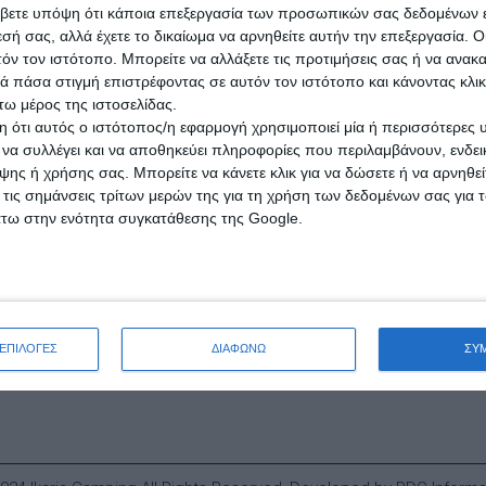
βετε υπόψη ότι κάποια επεξεργασία των προσωπικών σας δεδομένων ε
εσή σας, αλλά έχετε το δικαίωμα να αρνηθείτε αυτήν την επεξεργασία. 
τόν τον ιστότοπο. Μπορείτε να αλλάξετε τις προτιμήσεις σας ή να ανακα
 πάσα στιγμή επιστρέφοντας σε αυτόν τον ιστότοπο και κάνοντας κλι
ω μέρος της ιστοσελίδας.
 ότι αυτός ο ιστότοπος/η εφαρμογή χρησιμοποιεί μία ή περισσότερες 
ι να συλλέγει και να αποθηκεύει πληροφορίες που περιλαμβάνουν, ενδεικ
ης ή χρήσης σας. Μπορείτε να κάνετε κλικ για να δώσετε ή να αρνηθε
 τις σημάνσεις τρίτων μερών της για τη χρήση των δεδομένων σας για
άτω στην ενότητα συγκατάθεσης της Google.
 της Ικαρίας σε πρώτο πλάνο. Διακοπές και ξεγνοιασιά κάτω από τα
ΕΠΙΛΟΓΕΣ
ΔΙΑΦΩΝΩ
ΣΥ
Αρχική
Ποιοι είμαστε
Είδη Camping
Νέα
Επικοινωνία