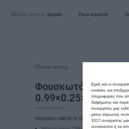
Αρχική
Ποιοι είμαστε
Ε
Φουσκωτό Στρώμα 
Εμείς και οι συνεργ
cookies, και επεξε
0.99×0.25×1.91m – 
πληροφορίες που απο
διαφήμισης και περι
συνεργάτες μας ενδέ
μέσω σάρωσης συσκευ
ΕΝΟΙΚΙΑΣΗ ΗΜΕΡΑ 1€, ΕΒΔΟΜΑΔΑ 5€
1017 συνεργάτες μας
συναινέσετε ή να απ
Μέγιστο βάρος 136kg