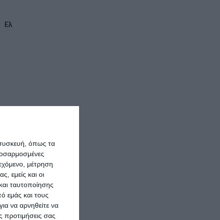
Ελ
 συσκευή, όπως τα
προσαρμοσμένες
ιεχόμενο, μέτρηση
ς, εμείς και οι
και ταυτοποίησης
ό εμάς και τους
ια να αρνηθείτε να
ς προτιμήσεις σας