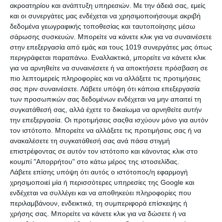
ακροατηρίου και ανάπτυξη υπηρεσιών.
Με την άδειά σας, εμείς
και οι συνεργάτες μας ενδέχεται να χρησιμοποιήσουμε ακριβή
δεδομένα γεωγραφικής τοποθεσίας και ταυτοποίησης μέσω
σάρωσης συσκευών. Μπορείτε να κάνετε κλικ για να συναινέσετε
στην επεξεργασία από εμάς και τους 1019 συνεργάτες μας όπως
περιγράφεται παραπάνω. Εναλλακτικά, μπορείτε να κάνετε κλικ
για να αρνηθείτε να συναινέσετε ή να αποκτήσετε πρόσβαση σε
πιο λεπτομερείς πληροφορίες και να αλλάξετε τις προτιμήσεις
σας πριν συναινέσετε.
Λάβετε υπόψη ότι κάποια επεξεργασία
των προσωπικών σας δεδομένων ενδέχεται να μην απαιτεί τη
συγκατάθεσή σας, αλλά έχετε το δικαίωμα να αρνηθείτε αυτήν
την επεξεργασία. Οι προτιμήσεις σαςθα ισχύουν μόνο για αυτόν
τον ιστότοπο. Μπορείτε να αλλάξετε τις προτιμήσεις σας ή να
Submit
ανακαλέσετε τη συγκατάθεσή σας ανά πάσα στιγμή
επιστρέφοντας σε αυτόν τον ιστότοπο και κάνοντας κλικ στο
κουμπί "Απορρήτου" στο κάτω μέρος της ιστοσελίδας.
Λάβετε επίσης υπόψη ότι αυτός ο ιστότοπος/η εφαρμογή
Send us a message
χρησιμοποιεί μία ή περισσότερες υπηρεσίες της Google και
ενδέχεται να συλλέγει και να αποθηκεύει πληροφορίες που
περιλαμβάνουν, ενδεικτικά, τη συμπεριφορά επίσκεψης ή
info@ikariacamping.gr
χρήσης σας. Μπορείτε να κάνετε κλικ για να δώσετε ή να