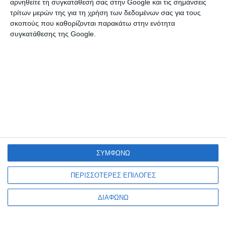
αρνηθείτε τη συγκατάθεσή σας στην Google και τις σημάνσεις
Κρεμαστή Φραντάτο Ικαρίας
τρίτων μερών της για τη χρήση των δεδομένων σας για τους
σκοπούς που καθορίζονται παρακάτω στην ενότητα
2102132365
συγκατάθεσης της Google.
ΣΥΜΦΩΝΩ
ΠΕΡΙΣΣΟΤΕΡΕΣ ΕΠΙΛΟΓΕΣ
ΔΙΑΦΩΝΩ
Η μαγεία της Ικαρίας σε πρώτο πλάνο. Διακοπές και
ξεγνοιασιά κάτω από τα αστέρια.