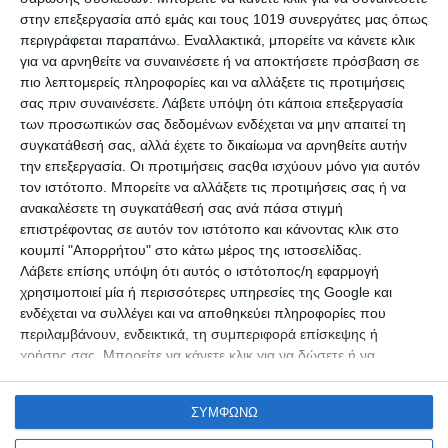
Διαστάσεις: Μ(240) x Π280 x Υ175cm
στην επεξεργασία από εμάς και τους 1019 συνεργάτες μας όπως
περιγράφεται παραπάνω. Εναλλακτικά, μπορείτε να κάνετε κλικ
Μονό πανί
για να αρνηθείτε να συναινέσετε ή να αποκτήσετε πρόσβαση σε
Πάτωμα: PE 110gr/m2
πιο λεπτομερείς πληροφορίες και να αλλάξετε τις προτιμήσεις
Πόρτες: 2 με κουνουπιέρα
σας πριν συναινέσετε.
Λάβετε υπόψη ότι κάποια επεξεργασία
Πρακτικές τσέπες εσωτερικά του δωματίου
των προσωπικών σας δεδομένων ενδέχεται να μην απαιτεί τη
συγκατάθεσή σας, αλλά έχετε το δικαίωμα να αρνηθείτε αυτήν
την επεξεργασία. Οι προτιμήσεις σαςθα ισχύουν μόνο για αυτόν
τον ιστότοπο. Μπορείτε να αλλάξετε τις προτιμήσεις σας ή να
ανακαλέσετε τη συγκατάθεσή σας ανά πάσα στιγμή
επιστρέφοντας σε αυτόν τον ιστότοπο και κάνοντας κλικ στο
κουμπί "Απορρήτου" στο κάτω μέρος της ιστοσελίδας.
Λάβετε επίσης υπόψη ότι αυτός ο ιστότοπος/η εφαρμογή
χρησιμοποιεί μία ή περισσότερες υπηρεσίες της Google και
ενδέχεται να συλλέγει και να αποθηκεύει πληροφορίες που
περιλαμβάνουν, ενδεικτικά, τη συμπεριφορά επίσκεψης ή
Η μαγεία της Ικαρίας σε πρώτο πλάνο. Διακοπές και
χρήσης σας. Μπορείτε να κάνετε κλικ για να δώσετε ή να
ξεγνοιασιά κάτω από τα αστέρια.
αρνηθείτε τη συγκατάθεσή σας στην Google και τις σημάνσεις
τρίτων μερών της για τη χρήση των δεδομένων σας για τους
ΣΥΜΦΩΝΩ
σκοπούς που καθορίζονται παρακάτω στην ενότητα
Αρχική
συγκατάθεσης της Google.