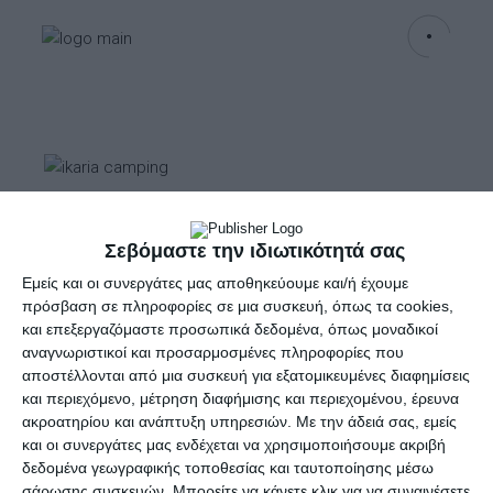
Campus Caledonia
Σεβόμαστε την ιδιωτικότητά σας
Καλοκαιρινή Σκηνή
Εμείς και οι συνεργάτες μας αποθηκεύουμε και/ή έχουμε
πρόσβαση σε πληροφορίες σε μια συσκευή, όπως τα cookies,
Camping Igloo
και επεξεργαζόμαστε προσωπικά δεδομένα, όπως μοναδικοί
αναγνωριστικοί και προσαρμοσμένες πληροφορίες που
240x280x175εκ.
αποστέλλονται από μια συσκευή για εξατομικευμένες διαφημίσεις
και περιεχόμενο, μέτρηση διαφήμισης και περιεχομένου, έρευνα
ακροατηρίου και ανάπτυξη υπηρεσιών.
Με την άδειά σας, εμείς
και οι συνεργάτες μας ενδέχεται να χρησιμοποιήσουμε ακριβή
ΕΝΟΙΚΙΑΣΗ ΗΜΕΡΑ 2€, ΕΒΔΟΜΑΔΑ 7€
δεδομένα γεωγραφικής τοποθεσίας και ταυτοποίησης μέσω
4 Ατόμων
σάρωσης συσκευών. Μπορείτε να κάνετε κλικ για να συναινέσετε